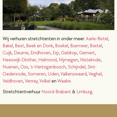
Wij verhuren stretchtenten in onder meer:
Aarle-Rixtel
,
Bakel
,
Best
,
Beek en Donk
,
Boekel
,
Boxmeer
,
Boxtel
,
Cuijk
,
Deurne
,
Eindhoven
,
Erp
,
Geldrop
,
Gemert
,
Heeswijk-Dinther
,
Helmond
,
Nijmegen
,
Nistelrode
,
Nuenen
,
Oss
,
‘s-Hertogenbosch
,
Schijndel
,
Sint-
Oedenrode
,
Someren
,
Uden
,
Valkenswaard
,
Veghel
,
Veldhoven
,
Venray
,
Volkel
en
Waalre
.
Stretchtentverhuur
Noord-Brabant
&
Limburg
.